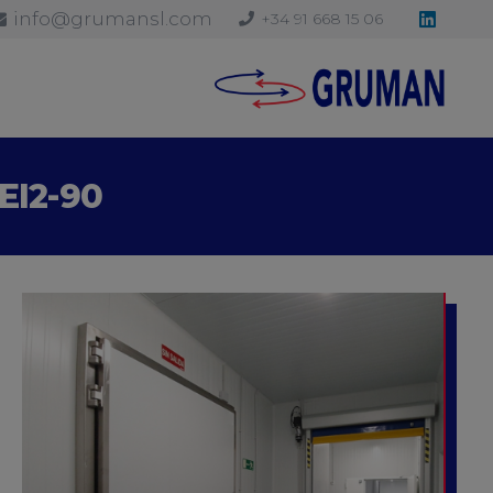
info@grumansl.com
+34 91 668 15 06
EI2-90