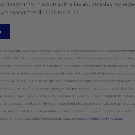
o recibir información sobre las actividades, noveda
s y/o productos de GRUMAN, S.L.
 informa que los datos de carácter personal que nos proporciones rellenando el presente
por GRUMAN, S.L. como responsable de esta web. La finalidad de la recogida y tratamient
te solicitamos es para enviarte nuestras publicaciones, promociones de productos y/o Servi
legitimación se realiza a través del consentimiento del interesado. Te informamos que los 
uardará GRUMAN, S.L. El hecho de que no introduzcas los datos de carácter personal que a
o obligatorios podrá tener como consecuencia que no podamos atender tu solicitud. Los 
ros a no ser que lo exija una ley o sea necesario para cumplir con la finalidad del tratami
chos de acceso, rectificación, limitación, portabilidad, supresión y cancelación de los dato
com así como el derecho a presentar una reclamación ante una autoridad de control. Pu
adicional y detallada sobre Protección de Datos en nuestra
Política de Privacidad