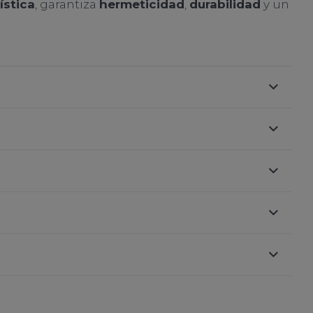
ística
, garantiza
hermeticidad
,
durabilidad
y un