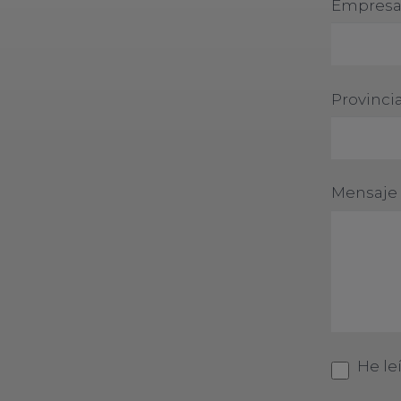
Empres
Provinci
Mensaje
He le