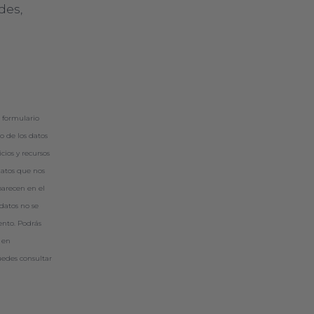
des,
 formulario
o de los datos
cios y recursos
datos que nos
parecen en el
datos no se
ento. Podrás
s en
edes consultar