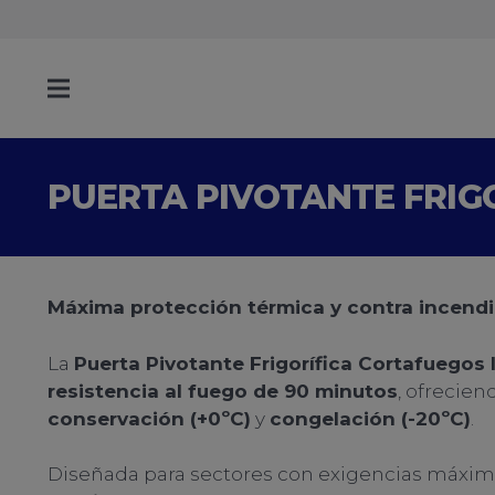
PUERTA PIVOTANTE FRIGO
Máxima protección térmica y contra incend
La
Puerta Pivotante Frigorífica Cortafuegos 
resistencia al fuego de 90 minutos
, ofrecien
conservación (+0ºC)
y
congelación (-20ºC)
.
Diseñada para sectores con exigencias máxima