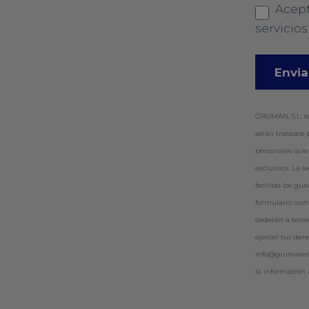
Acept
servicio
GRUMAN, S.L. te
serán tratados 
personales que 
exclusivos. La 
facilitas los g
formulario com
cederán a terce
ejercer tus dere
info@grumansl.
la información 