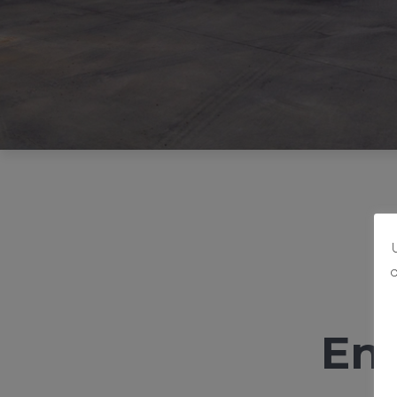
U
d
Env