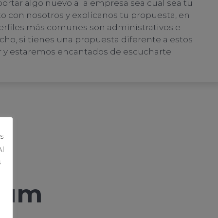
ortar algo nuevo a la empresa sea cual sea tu
to con nosotros y explícanos tu propuesta, en
rfiles más comunes son administrativos e
icho, si tienes una propuesta diferente a estos
er y estaremos encantados de escucharte.
s
Al
s
ulum