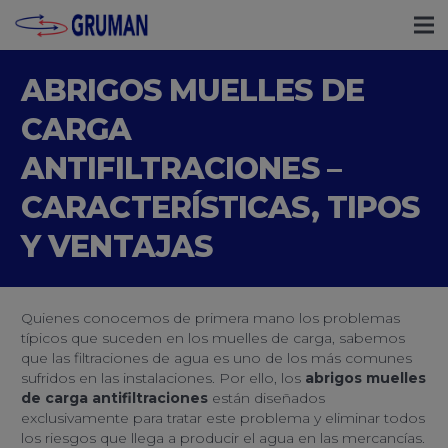
ABRIGOS MUELLES DE
CARGA
ANTIFILTRACIONES –
CARACTERÍSTICAS, TIPOS
Y VENTAJAS
Quienes conocemos de primera mano los problemas
típicos que suceden en los muelles de carga, sabemos
que las filtraciones de agua es uno de los más comunes
sufridos en las instalaciones. Por ello, los
abrigos muelles
de carga antifiltraciones
están diseñados
exclusivamente para tratar este problema y eliminar todos
los riesgos que llega a producir el agua en las mercancías.