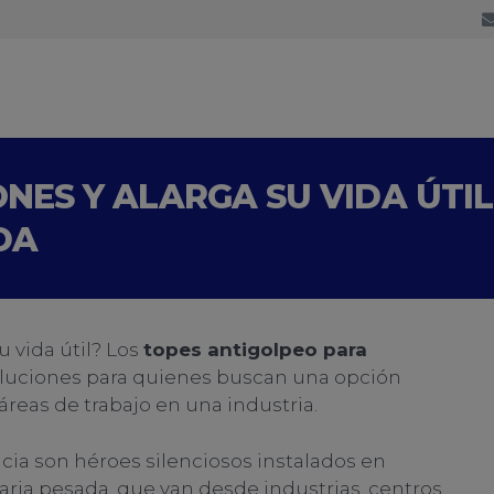
NES Y ALARGA SU VIDA ÚTIL
DA
u vida útil? Los
topes antigolpeo para
oluciones para quienes buscan una opción
 áreas de trabajo en una industria.
cia son héroes silenciosos instalados en
aria pesada, que van desde industrias, centros