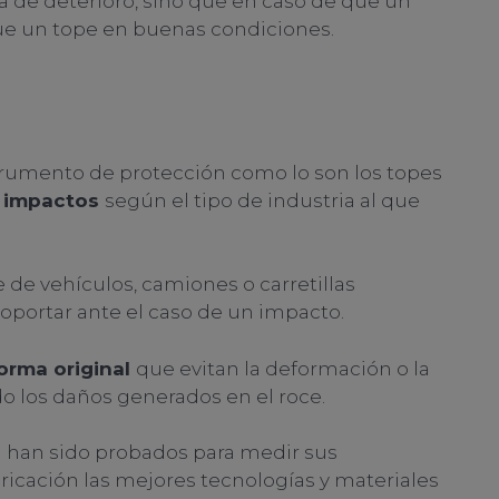
a de deterioro, sino que en caso de que un
e un tope en buenas condiciones.
strumento de protección como lo son los topes
os impactos
según el tipo de industria al que
de vehículos, camiones o carretillas
portar ante el caso de un impacto.
orma original
que evitan la deformación o la
do los daños generados en el roce.
 han sido probados para medir sus
icación las mejores tecnologías y materiales