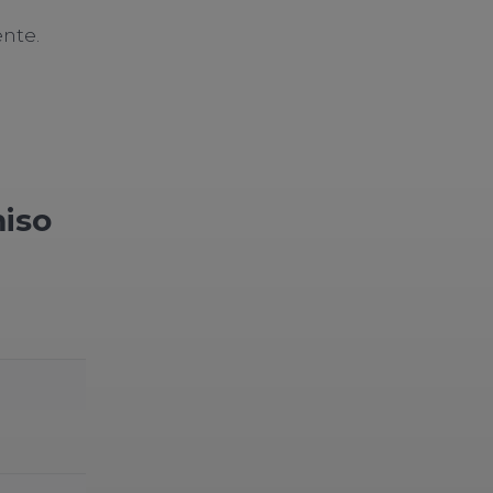
nte.
miso