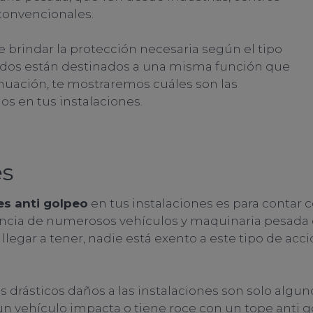
convencionales.
 brindar la protección necesaria según el tipo
odos están destinados a una misma función que
tinuación, te mostraremos cuáles son las
os en tus instalaciones.
es
es anti golpeo
en tus instalaciones es para contar 
resencia de numerosos vehículos y maquinaria pesad
egar a tener, nadie está exento a este tipo de acci
s drásticos daños a las instalaciones son solo algu
n vehículo impacta o tiene roce con un tope anti go