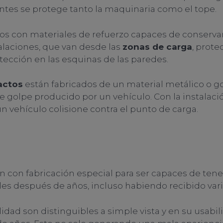
ntes se protege tanto la maquinaria como el tope.
dos con materiales de refuerzo capaces de conserva
talaciones, que van desde las
zonas de carga
, prote
tección en las esquinas de las paredes.
actos
están fabricados de un material metálico o go
le golpe producido por un vehículo. Con la instalac
 vehículo colisione contra el punto de carga.
 con fabricación especial para ser capaces de tene
es después de años, incluso habiendo recibido var
alidad son distinguibles a simple vista y en su usabi