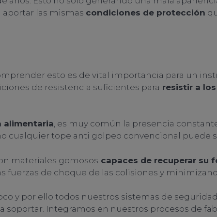
e años. Esto no solo generando una mala aparienci
a aportar las mismas
condiciones de protección
qu
omprender esto es de vital importancia para un in
ciones de resistencia suficientes para
resistir a l
 alimentaria
, es muy común la presencia constante 
o cualquier tope anti golpeo convencional puede so
 con materiales gomosos
capaces de recuperar su f
las fuerzas de choque de las colisiones y minimizan
o y por ello todos nuestros sistemas de seguridad
 soportar. Integramos en nuestros procesos de fabr