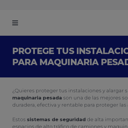
PROTEGE TUS INSTALACIO
PARA MAQUINARIA PESA
¿Quieres proteger tus instalaciones y alargar s
maquinaria pesada
son una de las mejores s
duradera, efectiva y rentable para proteger las
Estos
sistemas de seguridad
de alta importan
espacios de alto tráfico de camiones y maquin