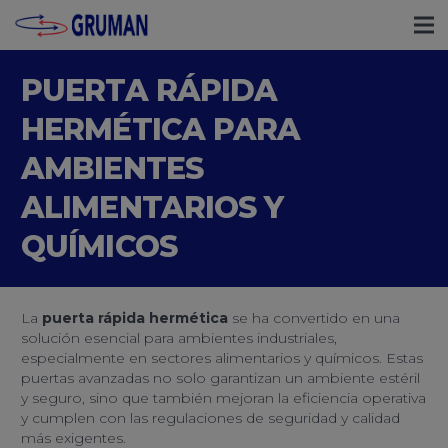
PUERTA RÁPIDA
HERMÉTICA PARA
AMBIENTES
ALIMENTARIOS Y
QUÍMICOS
La
puerta rápida hermética
se ha convertido en una
solución esencial para ambientes industriales,
especialmente en sectores alimentarios y químicos. Estas
puertas avanzadas no solo garantizan un ambiente estéril
y seguro, sino que también mejoran la eficiencia operativa
y cumplen con las regulaciones de seguridad y calidad
más exigentes.