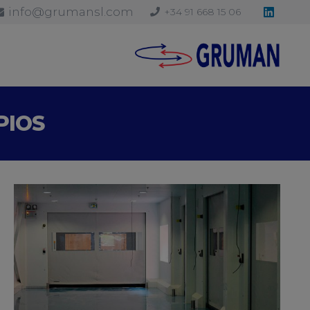
info@grumansl.com
+34 91 668 15 06
PIOS