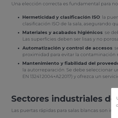
Una elección correcta es fundamental para no 
Hermeticidad y clasificación ISO
: la pue
clasificación ISO de la sala, asegurando 
Materiales y acabados higiénicos
: se d
Las superficies deben ser lisas y no porosa
Automatización y control de accesos
: 
proximidad para evitar la contaminación m
Mantenimiento y fiabilidad del proveed
la autorreparación. Se debe seleccionar
EN 13241:2004+A2:2017) y ofrezca un servici
Sectores industriales de
U
d
Las puertas rápidas para salas blancas son ind