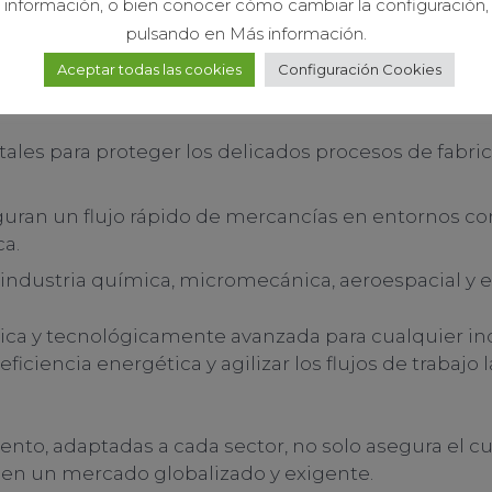
información, o bien conocer cómo cambiar la configuración,
: esenciales para separar áreas con diferentes clasif
pulsando en Más información.
 de medicamentos y productos biotecnológicos.
Aceptar todas las cookies
Configuración Cookies
er la cadena de frío y la higiene, previniendo la e
vitales para proteger los delicados procesos de fab
guran un flujo rápido de mercancías en entornos co
ca.
a industria química, micromecánica, aeroespacial y en
gica y tecnológicamente avanzada para cualquier in
ficiencia energética y agilizar los flujos de trabaj
iento, adaptadas a cada sector, no solo asegura el
 en un mercado globalizado y exigente.