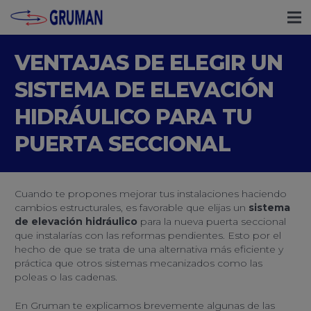
VENTAJAS DE ELEGIR UN
SISTEMA DE ELEVACIÓN
HIDRÁULICO PARA TU
PUERTA SECCIONAL
Cuando te propones mejorar tus instalaciones haciendo
cambios estructurales, es favorable que elijas un
sistema
de elevación hidráulico
para la nueva puerta seccional
que instalarías con las reformas pendientes. Esto por el
hecho de que se trata de una alternativa más eficiente y
práctica que otros sistemas mecanizados como las
poleas o las cadenas.
En Gruman te explicamos brevemente algunas de las