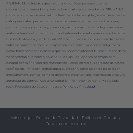
GRUMAN, S.L. te informa que los datos de carácter personal que nos
proporciones rellenando el presente formulario serán tratados por GRUMAN, S.L.
como responsable de esta web. La finalidad de la recogida y tratamiento de los
datos personales que te solicitamos es para enviarte nuestras publicaciones,
promociones de productos y/o Servicios y recursos exclusivos. La legitimación se
realiza a través del consentimiento del interesado. Te informamos que los datos
que nos facilitas los guardará GRUMAN, S.L. El hecho de que no introduzcas los
datos de carácter personal que aparecen en el formulario como obligatorios
podrá tener como consecuencia que no podamos atender tu solicitud. Los datos
no se cederán a terceros a no ser que lo exija una ley o sea necesario para
cumplir con la finalidad del tratamiento. Podrás ejercer tus derechos de acceso,
rectificación, limitación, portabilidad, supresión y cancelación de los datos en
info@grumansl.com así como el derecho a presentar una reclamación ante una
autoridad de control. Puedes consultar la información adicional y detallada
sobre Protección de Datos en nuestra
Política de Privacidad
Avíso Legal
–
Política de Privacidad
–
Política de Cookies
–
Trabaja con nosotros