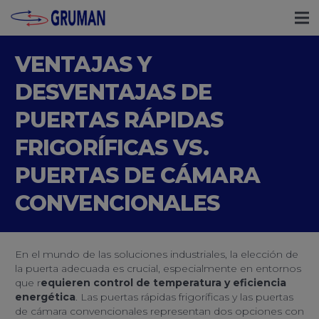
VENTAJAS Y
DESVENTAJAS DE
PUERTAS RÁPIDAS
FRIGORÍFICAS VS.
PUERTAS DE CÁMARA
CONVENCIONALES
En el mundo de las soluciones industriales, la elección de
la puerta adecuada es crucial, especialmente en entornos
que r
equieren control de temperatura y eficiencia
energética
. Las puertas rápidas frigoríficas y las puertas
de cámara convencionales representan dos opciones con