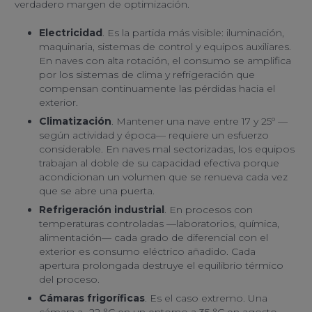
verdadero margen de optimización.
Electricidad
. Es la partida más visible: iluminación,
maquinaria, sistemas de control y equipos auxiliares.
En naves con alta rotación, el consumo se amplifica
por los sistemas de clima y refrigeración que
compensan continuamente las pérdidas hacia el
exterior.
Climatización
. Mantener una nave entre 17 y 25º —
según actividad y época— requiere un esfuerzo
considerable. En naves mal sectorizadas, los equipos
trabajan al doble de su capacidad efectiva porque
acondicionan un volumen que se renueva cada vez
que se abre una puerta.
Refrigeración industrial
. En procesos con
temperaturas controladas —laboratorios, química,
alimentación— cada grado de diferencial con el
exterior es consumo eléctrico añadido. Cada
apertura prolongada destruye el equilibrio térmico
del proceso.
Cámaras frigoríficas
. Es el caso extremo. Una
cámara a -22 °C en un entorno a 35 °C en agosto