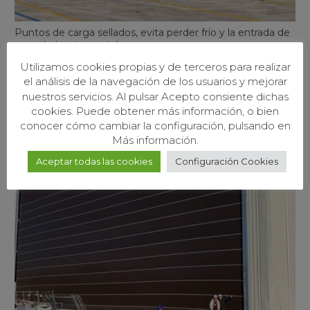
Puntos de carga sellados, evita perder frío y la entrada de
suciedad en tus instalaciones.
Utilizamos cookies propias y de terceros para realizar
el análisis de la navegación de los usuarios y mejorar
nuestros servicios. Al pulsar Acepto consiente dichas
cookies. Puede obtener más información, o bien
conocer cómo cambiar la configuración, pulsando en
Más información.
Aceptar todas las cookies
Configuración Cookies